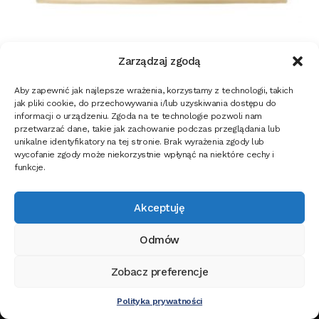
Zarządzaj zgodą
Zara Abażur – kolor beżowy
Aby zapewnić jak najlepsze wrażenia, korzystamy z technologii, takich
jak pliki cookie, do przechowywania i/lub uzyskiwania dostępu do
1 237,44
zł
informacji o urządzeniu. Zgoda na te technologie pozwoli nam
przetwarzać dane, takie jak zachowanie podczas przeglądania lub
unikalne identyfikatory na tej stronie. Brak wyrażenia zgody lub
Dodaj do koszyka
wycofanie zgody może niekorzystnie wpłynąć na niektóre cechy i
funkcje.
Akceptuję
Odmów
Zobacz preferencje
Ta strona korzysta z ciasteczek, aby świadczyć usługi na najwyższym
0
poziomie. Dalsze korzystanie ze strony oznacza, że zgadzasz się na ich
Polityka prywatności
Szukaj:
Szukaj
użycie.
Zgoda