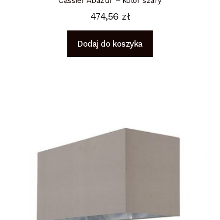
Cassier Abażur – kolor szary
474,56
zł
Dodaj do koszyka