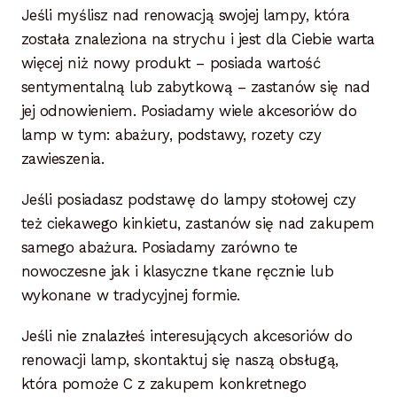
Lampy i oświetlenie
Jeśli myślisz nad renowacją swojej lampy, która
została znaleziona na strychu i jest dla Ciebie warta
Moje konto
więcej niż nowy produkt – posiada wartość
sentymentalną lub zabytkową – zastanów się nad
O firmie i sklepie
jej odnowieniem. Posiadamy wiele akcesoriów do
lamp w tym: abażury, podstawy, rozety czy
Odstąpienie od umowy
zawieszenia.
Polityka prywatności
Jeśli posiadasz podstawę do lampy stołowej czy
też ciekawego kinkietu, zastanów się nad zakupem
Polityka rabatowa
samego abażura. Posiadamy zarówno te
nowoczesne jak i klasyczne tkane ręcznie lub
Regulamin
wykonane w tradycyjnej formie.
Zamówienie
Jeśli nie znalazłeś interesujących akcesoriów do
renowacji lamp, skontaktuj się naszą obsługą,
która pomoże C z zakupem konkretnego