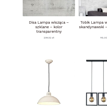
Disa Lampa wisząca –
Tobik Lampa w
szklane – kolor
skandynawski –
transparentny
204,52
zł
110,0