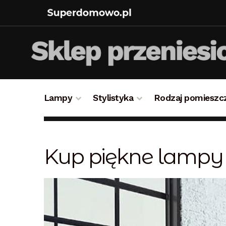
Lampy
Stylistyka
Rodzaj pomieszc
Strona główna
Bezpieczne zakupy
Blog
Kon
Kup piękne lampy 
Polityka prywatności
Polityka rabatowa
Reg