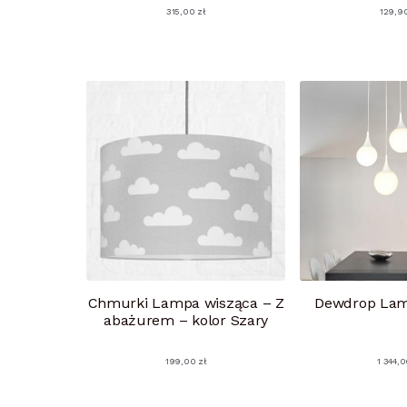
315,00
zł
129,9
Chmurki Lampa wisząca – Z
Dewdrop Lam
abażurem – kolor Szary
199,00
zł
1 344,