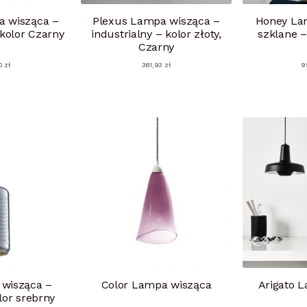
a wisząca –
Plexus Lampa wisząca –
Honey La
 kolor Czarny
industrialny – kolor złoty,
szklane –
Czarny
0
zł
361,93
zł
9
 wisząca –
Color Lampa wisząca
Arigato 
lor srebrny