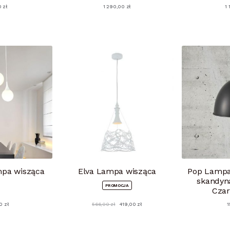
0
zł
1 290,00
zł
1
pa wisząca
Elva Lampa wisząca
Pop Lampa 
skandyna
PRODUKT
PROMOCJA
Czar
W
PROMOCJI
00
zł
566,00
zł
419,00
zł
1