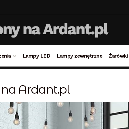
zenia
Lampy LED
Lampy zewnętrzne
Żarówki
takt
Koszyk
Lampy i oświetlenie
Moje konto
O firmie i 
na Ardant.pl
ulamin
Zamówienie