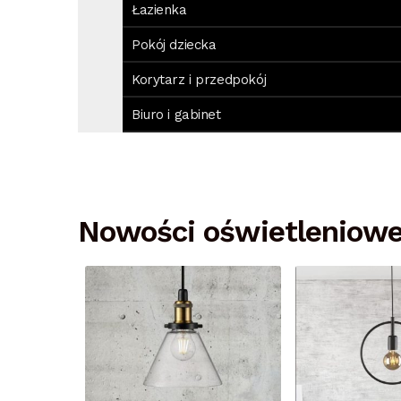
Łazienka
Pokój dziecka
Korytarz i przedpokój
Biuro i gabinet
Nowości oświetleniow