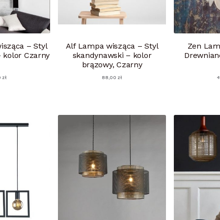
isząca – Styl
Alf Lampa wisząca – Styl
Zen Lam
 kolor Czarny
skandynawski – kolor
Drewniane
brązowy, Czarny
0
zł
88,00
zł
4