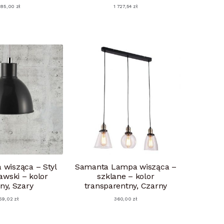
 185,00
zł
1 727,54
zł
wisząca – Styl
Samanta Lampa wisząca –
wski – kolor
szklane – kolor
ny, Szary
transparentny, Czarny
59,02
zł
360,00
zł