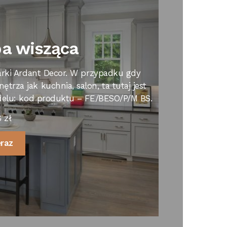
a wisząca
arki Ardant Decor. W przypadku gdy
rza jak kuchnia, salon, ta tutaj jest
odelu: kod produktu – FE/BESO/P/M BS.
8
zł
eraz