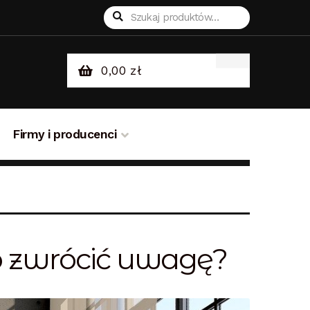
Szukaj:
Szukaj
0,00
zł
Firmy i producenci
sklepie
Odstąpienie od umowy
o zwrócić uwagę?