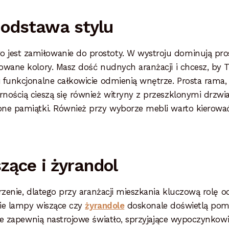
odstawa stylu
est zamiłowanie do prostoty. W wystroju dominują prost
owane kolory. Masz dość nudnych aranżacji i chcesz, by 
funkcjonalne całkowicie odmienią wnętrze. Prosta rama, g
nością cieszą się również witryny z przeszklonymi drzwi
one pamiątki. Również przy wyborze mebli warto kierow
zące i żyrandol
rzenie, dlatego przy aranżacji mieszkania kluczową rolę od
kie lampy wiszące czy
żyrandole
doskonale doświetlą pomie
re zapewnią nastrojowe światło, sprzyjające wypoczynkowi.