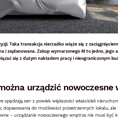
yzji. Taka transakcja nierzadko wiąże się z zaciągnięcie
a i zaplanowana. Zakup wymarzonego M to jedno, jego ar
iązać się z dużym nakładem pracy i nieograniczonym bud
 można urządzić nowoczesne 
óre spędzają sen z powiek większości właścicieli nieruch
b, dopasowania do możliwości przestrzennych lokalu, ale
ewne – urządzanie nowoczesnego wnętrza nie musi być k