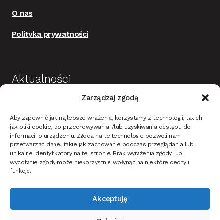
O nas
Polityka prywatności
Aktualności
Zarządzaj zgodą
Budowa i wykończenie domu jako dobra
Aby zapewnić jak najlepsze wrażenia, korzystamy z technologii, takich
inwestycja
jak pliki cookie, do przechowywania i/lub uzyskiwania dostępu do
informacji o urządzeniu. Zgoda na te technologie pozwoli nam
Mieszkanie w stylu nowoczesnym – na co
przetwarzać dane, takie jak zachowanie podczas przeglądania lub
zwrócić uwagę?
unikalne identyfikatory na tej stronie. Brak wyrażenia zgody lub
wycofanie zgody może niekorzystnie wpłynąć na niektóre cechy i
Oświetlenie ciemnych ścian i tapet w korytarzu –
funkcje.
jak dobrać?
Akceptuję
Jak oświetlić dom i ogród na Święta Bożego
narodzenia?