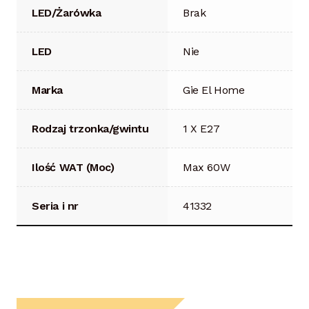
LED/Żarówka
Brak
LED
Nie
Marka
Gie El Home
Rodzaj trzonka/gwintu
1 X E27
Ilość WAT (Moc)
Max 60W
Seria i nr
41332