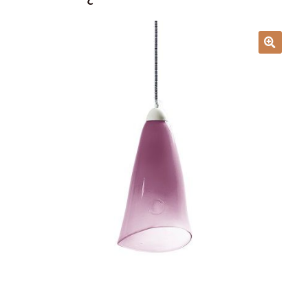
Lampy i oświetlenie
Moje konto
O firmie i sklepie
Odstąpienie od umowy
Polityka prywatności
Polityka rabatowa
Regulamin
Zamówienie