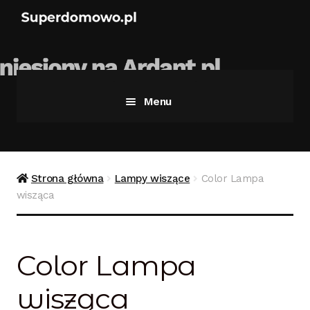
Menu
Strona główna
Bezpieczne zakupy
Strona główna
Lampy wiszące
Color Lampa
wisząca
Blog
Kontakt
Color Lampa
Koszyk
wisząca