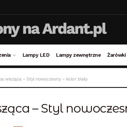
zenia
Lampy LED
Lampy zewnętrzne
Żarówki
takt
Koszyk
Lampy i oświetlenie
Moje konto
O firmie i 
 wisząca – Styl nowoczesny – kolor biały
ulamin
Zamówienie
ca – Styl nowoczesny