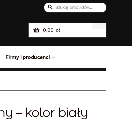
Szukaj:
Szukaj
0,00
zł
Firmy i producenci
sklepie
Odstąpienie od umowy
 – kolor biały