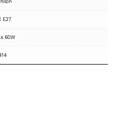
hilon
X E27
x 60W
414