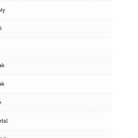
ały
0
ak
ak
e
tal