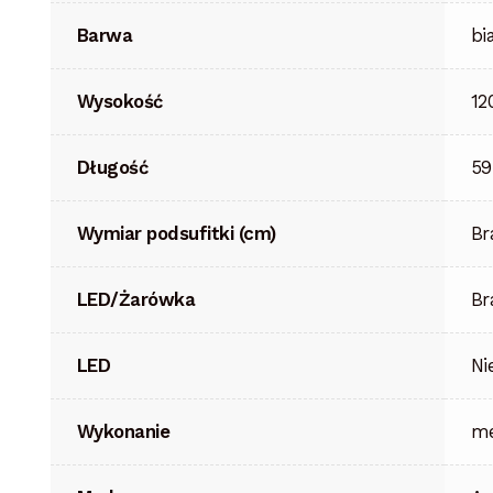
Barwa
bi
Wysokość
12
Długość
59
Wymiar podsufitki (cm)
Br
LED/Żarówka
Br
LED
Ni
Wykonanie
me