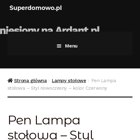
Menu
Strona główna
Bezpieczne zakupy
Strona główna
Lampy stołowe
Pen Lampa
stołowa – Styl nowoczesny – kolor Czerwony
Blog
Kontakt
Pen Lampa
Koszyk
stołowa – Styl