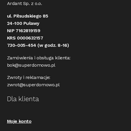
Ardant Sp. z o.o.
ul. Piłsudskiego 85
24-100 Puławy
NIP 7162819159
KRS 0000632157
730-005-454
(w godz. 8-16)
Zamówienia i obsługa klienta:
bok@superdomowo.pl
Zwroty i reklamacje:
zwrot@superdomowo.pl
Dla klienta
Moje konto