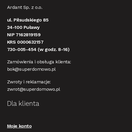
Ardant Sp. z o.o.
ul. Piłsudskiego 85
24-100 Puławy
NIP 7162819159
KRS 0000632157
730-005-454
(w godz. 8-16)
Zamówienia i obsługa klienta:
bok@superdomowo.pl
Zwroty i reklamacje:
zwrot@superdomowo.pl
Dla klienta
Moje konto