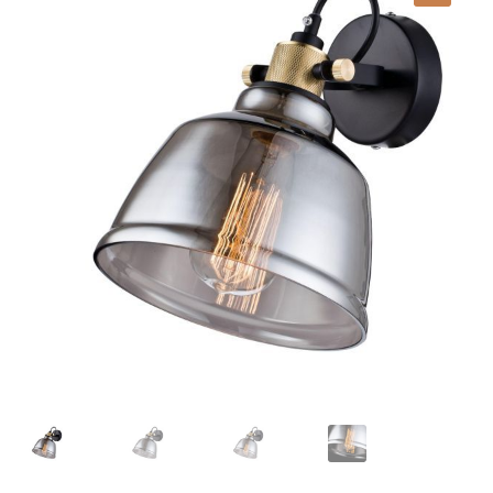
Lampy i oświetlenie
Moje konto
O firmie i sklepie
Odstąpienie od umowy
Polityka prywatności
Polityka rabatowa
Regulamin
Zamówienie