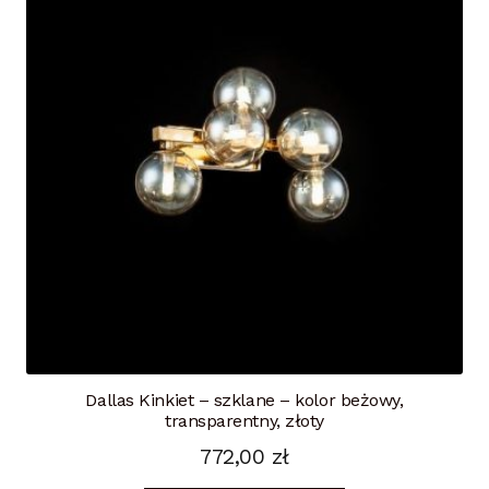
Dallas Kinkiet – szklane – kolor beżowy,
transparentny, złoty
772,00
zł