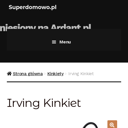
Menu
Strona główna
Bezpieczne zakupy
Strona główna
Kinkiety
Irving Kinkiet
Blog
Irving Kinkiet
Kontakt
Koszyk