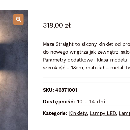
318,00
zł
Maze Straight to śliczny kinkiet od p
do nowego wnętrza jak zewnątrz, salon,
Parametry dodatkowe i klasa modelu:
szerokość – 18cm, materiał – metal, t
SKU:
46871001
Dostępność:
10 - 14 dni
Kategorie:
Kinkiety
,
Lampy LED
,
Lamp