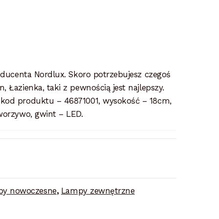
roducenta Nordlux. Skoro potrzebujesz czegoś
 Łazienka, taki z pewnością jest najlepszy.
 kod produktu – 46871001, wysokość – 18cm,
worzywo, gwint – LED.
y nowoczesne
,
Lampy zewnętrzne