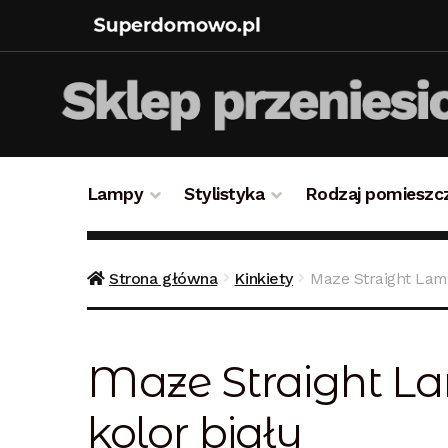
Lampy
Stylistyka
Rodzaj pomieszc
Strona główna
Bezpieczne zakupy
Blog
Kon
Strona główna
Kinkiety
Maze Straight Lam
Polityka prywatności
Polityka rabatowa
Reg
Maze Straight La
kolor biały