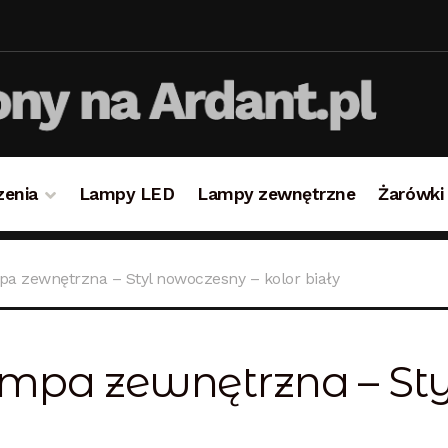
zenia
Lampy LED
Lampy zewnętrzne
Żarówki
takt
Koszyk
Lampy i oświetlenie
Moje konto
O firmie i 
pa zewnętrzna – Styl nowoczesny – kolor biały
ulamin
Zamówienie
mpa zewnętrzna – St