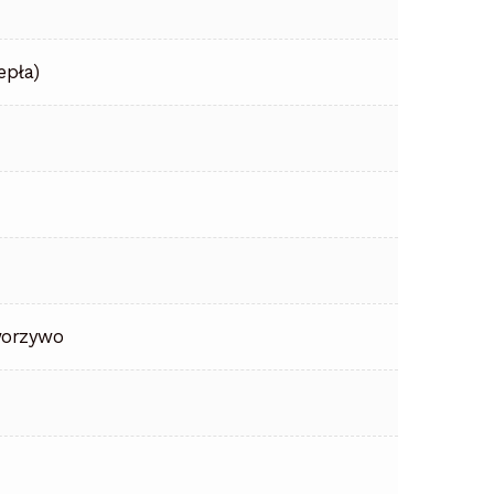
epła)
worzywo