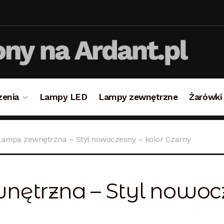
zenia
Lampy LED
Lampy zewnętrzne
Żarówki
takt
Koszyk
Lampy i oświetlenie
Moje konto
O firmie i 
 Lampa zewnętrzna – Styl nowoczesny – kolor Czarny
ulamin
Zamówienie
nętrzna – Styl nowocz