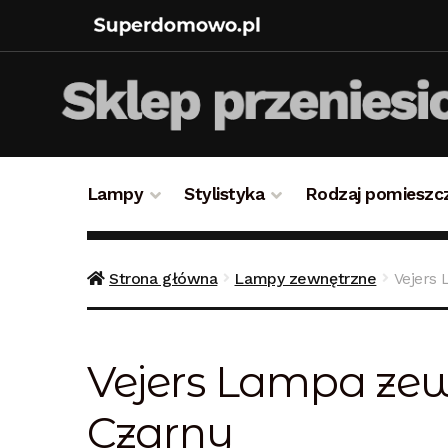
Lampy
Stylistyka
Rodzaj pomieszc
Strona główna
Bezpieczne zakupy
Blog
Kon
Strona główna
Lampy zewnętrzne
Vejers
Polityka prywatności
Polityka rabatowa
Reg
Vejers Lampa zew
Czarny