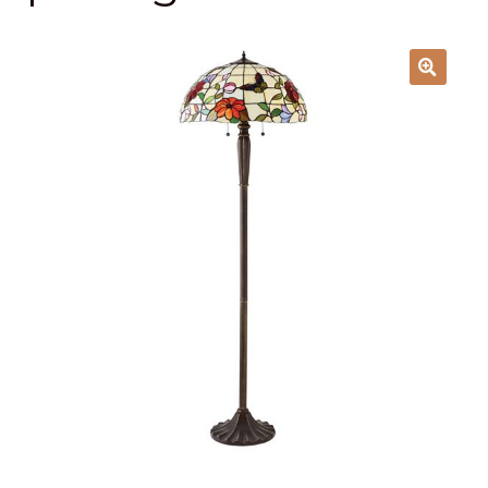
Lampy i oświetlenie
Moje konto
O firmie i sklepie
Odstąpienie od umowy
Polityka prywatności
Polityka rabatowa
Regulamin
Zamówienie