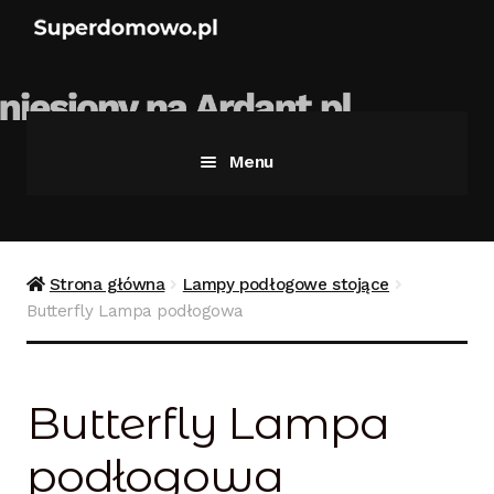
Menu
Strona główna
Bezpieczne zakupy
Strona główna
Lampy podłogowe stojące
Butterfly Lampa podłogowa
Blog
Kontakt
Butterfly Lampa
Koszyk
podłogowa