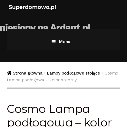
Menu
Strona główna
Bezpieczne zakupy
Strona główna
Lampy podłogowe stojące
Cosmo
Lampa podłogowa – kolor srebrny
Blog
Kontakt
Cosmo Lampa
Koszyk
podłogowa – kolor