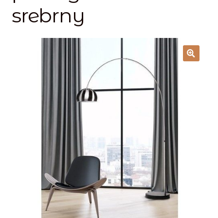
Lampy i oświetlenie
srebrny
Moje konto
O firmie i sklepie
Odstąpienie od umowy
Polityka prywatności
Polityka rabatowa
Regulamin
Zamówienie