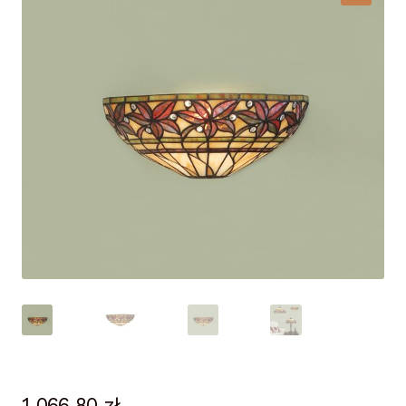
Lampy i oświetlenie
Moje konto
O firmie i sklepie
Odstąpienie od umowy
Polityka prywatności
Polityka rabatowa
Regulamin
Zamówienie
1 066,80
zł