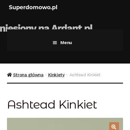
Menu
Strona główna
Bezpieczne zakupy
Strona główna
Kinkiety
Ashtead Kinkiet
Blog
Ashtead Kinkiet
Kontakt
Koszyk