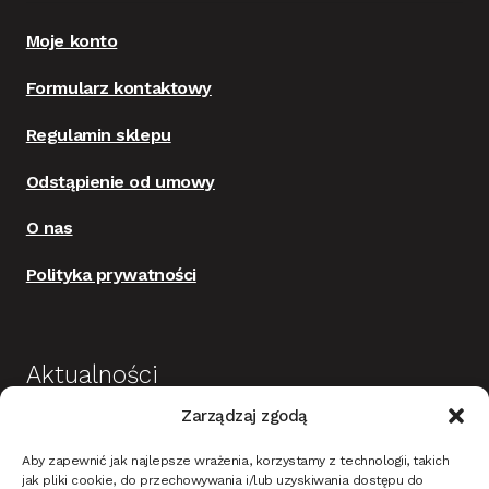
Moje konto
Formularz kontaktowy
Regulamin sklepu
Odstąpienie od umowy
O nas
Polityka prywatności
Aktualności
Zarządzaj zgodą
Budowa i wykończenie domu jako dobra
Aby zapewnić jak najlepsze wrażenia, korzystamy z technologii, takich
inwestycja
jak pliki cookie, do przechowywania i/lub uzyskiwania dostępu do