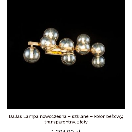
Dallas Lampa nowoczesna – szklane – kolor beżowy,
transparentny, złoty
1 304,00
zł