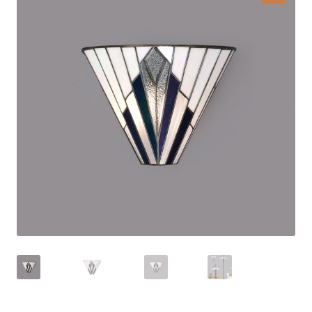
Lampy i oświetlenie
Moje konto
O firmie i sklepie
Odstąpienie od umowy
Polityka prywatności
Polityka rabatowa
Regulamin
Zamówienie