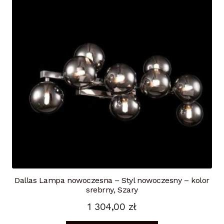
Dallas Lampa nowoczesna – Styl nowoczesny – kolor
srebrny, Szary
1 304,00
zł