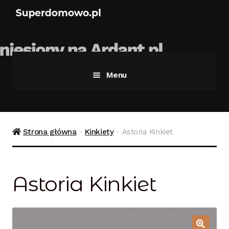
Menu
Strona główna
Bezpieczne zakupy
Strona główna
Kinkiety
Astoria Kinkiet
Blog
Astoria Kinkiet
Kontakt
Koszyk