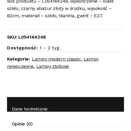
kod produktu – L054164248, wykończenie – białe
szkło, czarny abażur złoty w środku, wysokość –
62cm, materiał – szkło, tkanina, gwint – E27.
SKU:
L054164248
Dostępność:
1 - 2 tyg.
Kategorie:
Lampy modern classic
,
Lampy
nowoczesne
,
Lampy stołowe
Dane techniczne
Opinie (0)