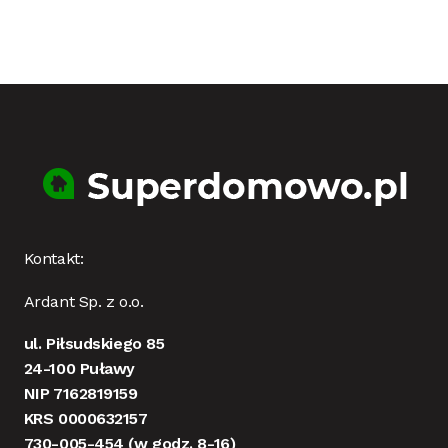
Kontakt:
Ardant Sp. z o.o.
ul. Piłsudskiego 85
24-100 Puławy
NIP 7162819159
KRS 0000632157
730-005-454
(w godz. 8-16)