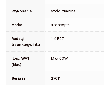
Wykonanie
szkło, tkanina
Marka
4concepts
Rodzaj
1 X E27
trzonka/gwintu
Ilość WAT
Max 60W
(Moc)
Seria i nr
27611