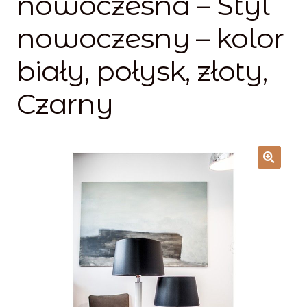
nowoczesna – Styl
Lampy i oświetlenie
nowoczesny – kolor
Moje konto
biały, połysk, złoty,
O firmie i sklepie
Czarny
Odstąpienie od umowy
Polityka prywatności
Polityka rabatowa
Regulamin
Zamówienie