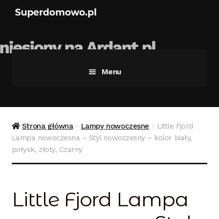
Menu
Strona główna
Bezpieczne zakupy
Strona główna
Lampy nowoczesne
Little Fjord
Lampa nowoczesna – Styl nowoczesny – kolor biały,
Blog
połysk, złoty, Czarny
Kontakt
Little Fjord Lampa
Koszyk