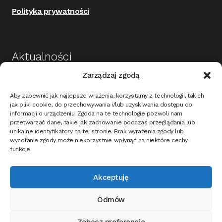
Polityka prywatności
Aktualności
Zarządzaj zgodą
Budowa i wykończenie domu jako dobra
Aby zapewnić jak najlepsze wrażenia, korzystamy z technologii, takich
inwestycja
jak pliki cookie, do przechowywania i/lub uzyskiwania dostępu do
informacji o urządzeniu. Zgoda na te technologie pozwoli nam
Mieszkanie w stylu nowoczesnym – na co
przetwarzać dane, takie jak zachowanie podczas przeglądania lub
unikalne identyfikatory na tej stronie. Brak wyrażenia zgody lub
zwrócić uwagę?
wycofanie zgody może niekorzystnie wpłynąć na niektóre cechy i
Oświetlenie ciemnych ścian i tapet w korytarzu –
funkcje.
jak dobrać?
Akceptuję
Jak oświetlić dom i ogród na Święta Bożego
narodzenia?
Odmów
Jak wybrać drzwi wewnętrzne do mieszkania lub
domu?
Zobacz preferencje