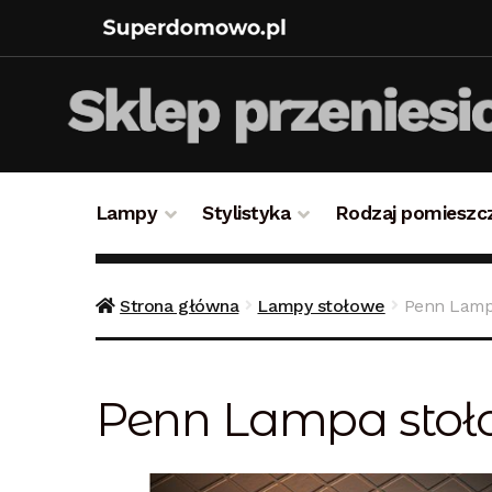
Lampy
Stylistyka
Rodzaj pomieszc
Strona główna
Bezpieczne zakupy
Blog
Kon
Strona główna
Lampy stołowe
Penn Lamp
Polityka prywatności
Polityka rabatowa
Reg
Penn Lampa sto