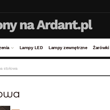
zenia
Lampy LED
Lampy zewnętrzne
Żarówki
takt
Koszyk
Lampy i oświetlenie
Moje konto
O firmie i 
a stołowa
ulamin
Zamówienie
łowa