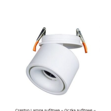
Creston Lampa sufitowa – Oczka sufitowe –