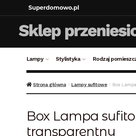
Lampy
Stylistyka
Rodzaj pomieszc
Strona główna
Bezpieczne zakupy
Blog
Kon
Strona główna
Lampy sufitowe
Box Lampa 
Polityka prywatności
Polityka rabatowa
Reg
Box Lampa sufitow
transparentny