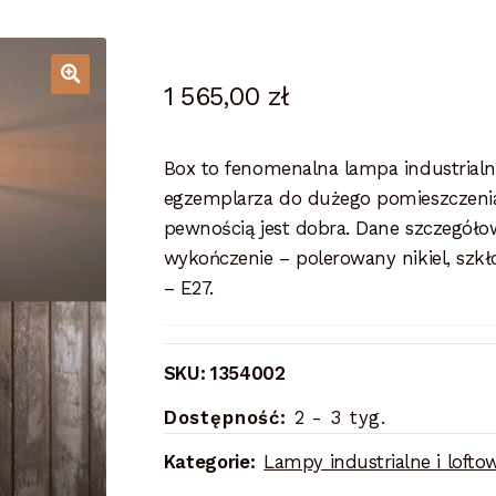
1 565,00
zł
Box to fenomenalna lampa industrialn
egzemplarza do dużego pomieszczenia j
pewnością jest dobra. Dane szczegóło
wykończenie – polerowany nikiel, szk
– E27.
SKU:
1354002
Dostępność:
2 - 3 tyg.
Kategorie:
Lampy industrialne i lofto