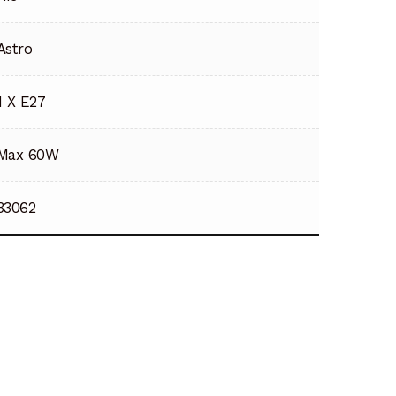
Astro
1 X E27
Max 60W
33062