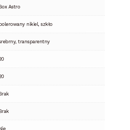
Box Astro
polerowany nikiel, szkło
srebrny, transparentny
20
20
Brak
Brak
Nie