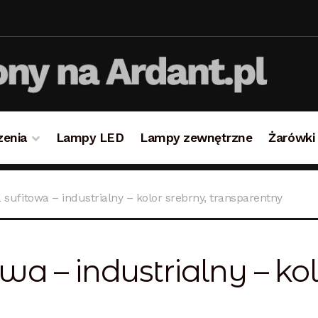
zenia
Lampy LED
Lampy zewnętrzne
Żarówki
takt
Koszyk
Lampy i oświetlenie
Moje konto
O firmie i 
sufitowa – industrialny – kolor srebrny, transparentny
ulamin
Zamówienie
a – industrialny – kol