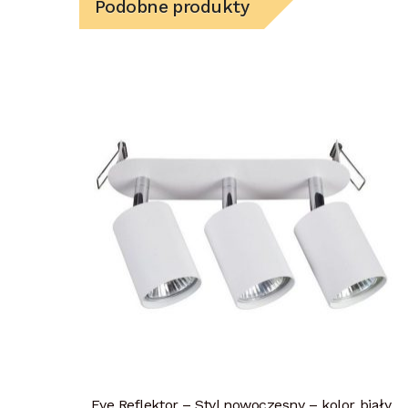
Podobne produkty
Eye Reflektor – Styl nowoczesny – kolor biały