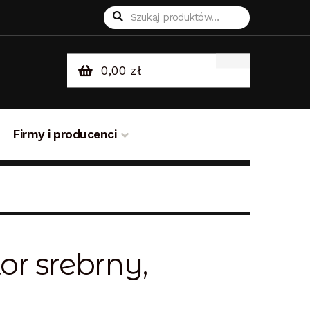
Szukaj:
Szukaj
0,00
zł
Firmy i producenci
sklepie
Odstąpienie od umowy
or srebrny,