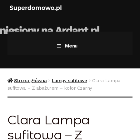
Menu
Strona główna
Bezpieczne zakupy
Strona główna
Lampy sufitowe
Clara Lampa
sufitowa – Z abażurem – kolor Czarny
Blog
Kontakt
Clara Lampa
Koszyk
sufitowa – Z