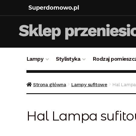
Lampy
Stylistyka
Rodzaj pomieszc
Strona główna
Bezpieczne zakupy
Blog
Kon
Strona główna
Lampy sufitowe
Hal Lampa 
Polityka prywatności
Polityka rabatowa
Reg
Hal Lampa sufitow