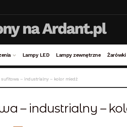
zenia
Lampy LED
Lampy zewnętrzne
Żarówki
takt
Koszyk
Lampy i oświetlenie
Moje konto
O firmie i 
sufitowa – industrialny – kolor miedź
ulamin
Zamówienie
a – industrialny – ko