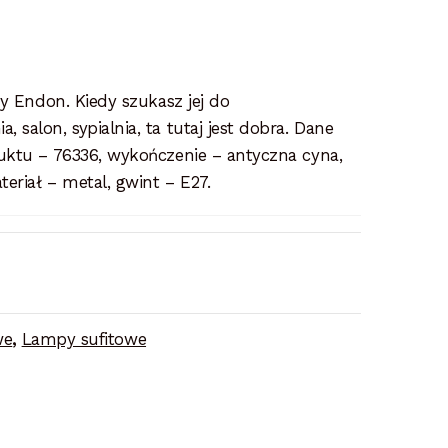
my Endon. Kiedy szukasz jej do
salon, sypialnia, ta tutaj jest dobra. Dane
uktu – 76336, wykończenie – antyczna cyna,
riał – metal, gwint – E27.
we
,
Lampy sufitowe