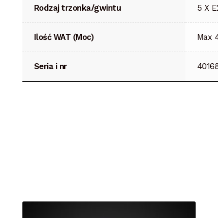
Rodzaj trzonka/gwintu
5 X E
Ilość WAT (Moc)
Max 
Seria i nr
4016