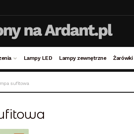
zenia
Lampy LED
Lampy zewnętrzne
Żarówki
takt
Koszyk
Lampy i oświetlenie
Moje konto
O firmie i 
mpa sufitowa
ulamin
Zamówienie
ufitowa