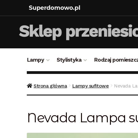
Lampy
Stylistyka
Rodzaj pomieszc
Strona główna
Bezpieczne zakupy
Blog
Kon
Strona główna
Lampy sufitowe
Nevada La
Polityka prywatności
Polityka rabatowa
Reg
Nevada Lampa s