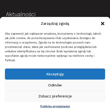
Aktualności
Zarządzaj zgodą
Budowa i wykończenie domu jako dobra
Aby zapewnić jak najlepsze wrażenia, korzystamy z technologii, takich
inwestycja
jak pliki cookie, do przechowywania i/lub uzyskiwania dostępu do
informacji o urządzeniu. Zgoda na te technologie pozwoli nam
Mieszkanie w stylu nowoczesnym – na co
przetwarzać dane, takie jak zachowanie podczas przeglądania lub
unikalne identyfikatory na tej stronie. Brak wyrażenia zgody lub
zwrócić uwagę?
wycofanie zgody może niekorzystnie wpłynąć na niektóre cechy i
Oświetlenie ciemnych ścian i tapet w korytarzu –
funkcje.
jak dobrać?
Akceptuję
Jak oświetlić dom i ogród na Święta Bożego
narodzenia?
Odmów
Jak wybrać drzwi wewnętrzne do mieszkania lub
domu?
Zobacz preferencje
Ta strona korzysta z ciasteczek, aby świadczyć usługi na najwyższym
0
poziomie. Dalsze korzystanie ze strony oznacza, że zgadzasz się na ich
Polityka prywatności
Szukaj:
Szukaj
użycie.
Zgoda