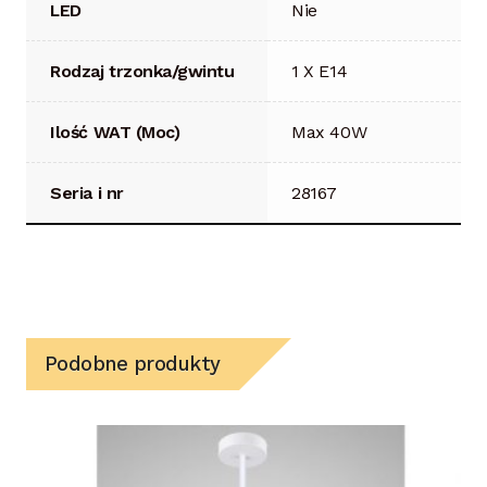
LED
Nie
Rodzaj trzonka/gwintu
1 X E14
Ilość WAT (Moc)
Max 40W
Seria i nr
28167
Podobne produkty