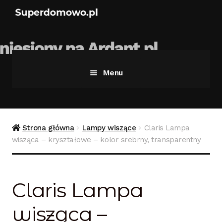
Menu
Strona główna
Bezpieczne zakupy
Strona główna
Lampy wiszące
Claris Lampa
wisząca – kryształowe – kolor srebrny, transparentny
Blog
Kontakt
Claris Lampa
Koszyk
wisząca –