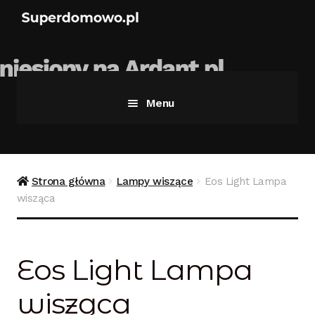
Menu
Strona główna
Bezpieczne zakupy
Strona główna
Lampy wiszące
Eos Light Lampa
wisząca
Blog
Kontakt
Eos Light Lampa
Koszyk
wisząca