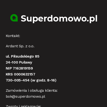
Kontakt:
Ardant Sp. z o.o.
ul. Piłsudskiego 85
24-100 Puławy
NIP 7162819159
KRS 0000632157
730-005-454
(w godz. 8-16)
Zamówienia i obsługa klienta:
bok@superdomowo.pl
Zwroty i reklamacje: