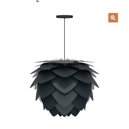
Lampy i oświetlenie
Moje konto
O firmie i sklepie
Odstąpienie od umowy
Polityka prywatności
Polityka rabatowa
Regulamin
Zamówienie