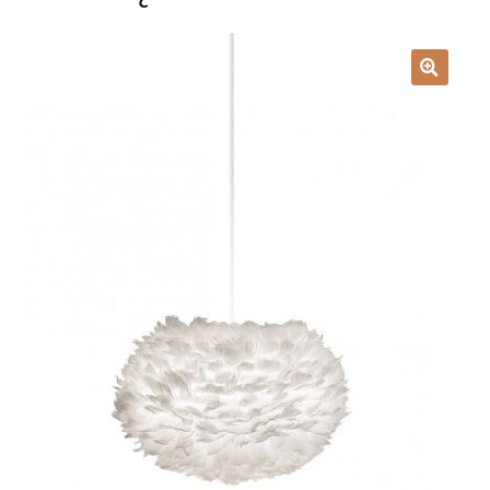
Lampy i oświetlenie
Moje konto
O firmie i sklepie
Odstąpienie od umowy
Polityka prywatności
Polityka rabatowa
Regulamin
Zamówienie