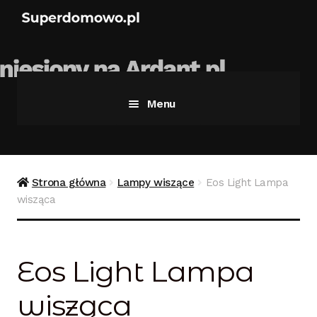
Menu
Strona główna
Bezpieczne zakupy
Strona główna
Lampy wiszące
Eos Light Lampa
wisząca
Blog
Kontakt
Eos Light Lampa
Koszyk
wisząca