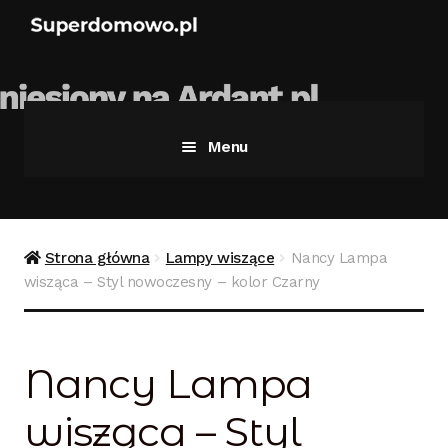
Menu
Strona główna
Bezpieczne zakupy
Strona główna
Lampy wiszące
Nancy Lampa
wisząca – Styl nowoczesny – kolor Czarny
Blog
Kontakt
Nancy Lampa
Koszyk
wisząca – Styl