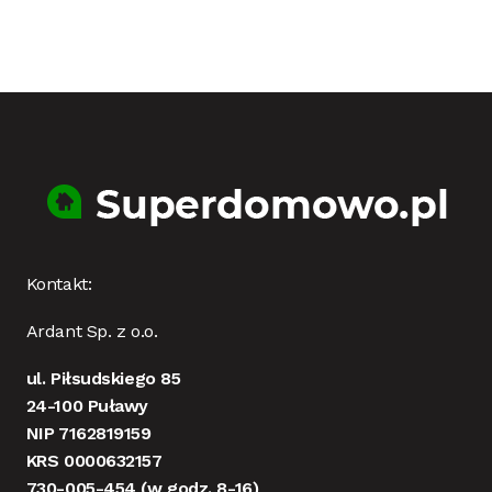
Kontakt:
Ardant Sp. z o.o.
ul. Piłsudskiego 85
24-100 Puławy
NIP 7162819159
KRS 0000632157
730-005-454
(w godz. 8-16)