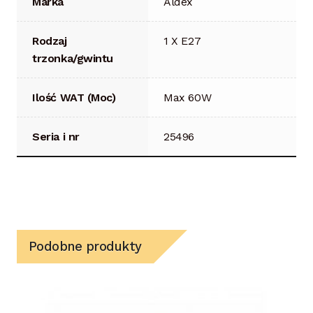
Marka
Aldex
Rodzaj
1 X E27
trzonka/gwintu
Ilość WAT (Moc)
Max 60W
Seria i nr
25496
Podobne produkty