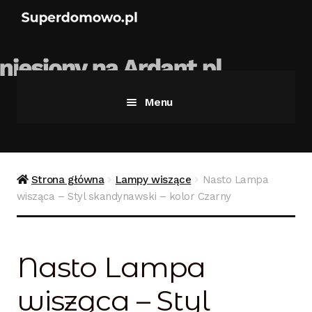
Menu
Strona główna
Bezpieczne zakupy
Strona główna
Lampy wiszące
Nasto Lampa
wisząca – Styl skandynawski – kolor Czarny
Blog
Kontakt
Nasto Lampa
Koszyk
wisząca – Styl