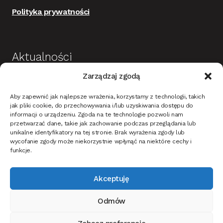
Polityka prywatności
Aktualności
Zarządzaj zgodą
Budowa i wykończenie domu jako dobra
Aby zapewnić jak najlepsze wrażenia, korzystamy z technologii, takich
inwestycja
jak pliki cookie, do przechowywania i/lub uzyskiwania dostępu do
informacji o urządzeniu. Zgoda na te technologie pozwoli nam
Mieszkanie w stylu nowoczesnym – na co
przetwarzać dane, takie jak zachowanie podczas przeglądania lub
zwrócić uwagę?
unikalne identyfikatory na tej stronie. Brak wyrażenia zgody lub
wycofanie zgody może niekorzystnie wpłynąć na niektóre cechy i
Oświetlenie ciemnych ścian i tapet w korytarzu –
funkcje.
jak dobrać?
Akceptuję
Jak oświetlić dom i ogród na Święta Bożego
narodzenia?
Odmów
Jak wybrać drzwi wewnętrzne do mieszkania lub
domu?