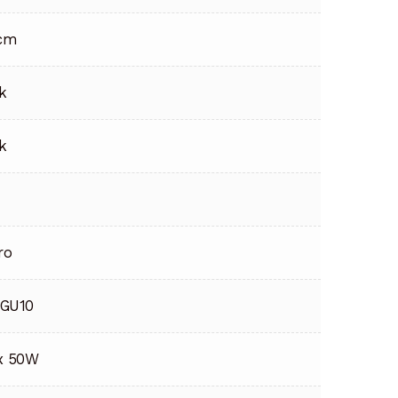
 cm
k
k
ro
 GU10
x 50W