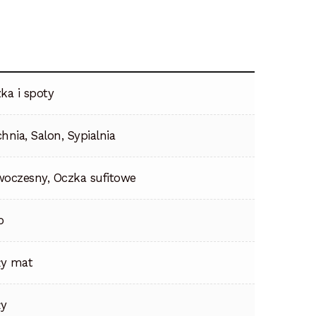
ka i spoty
hnia, Salon, Sypialnia
oczesny, Oczka sufitowe
o
ły mat
ły