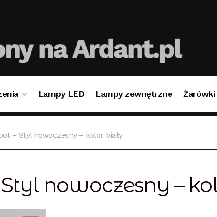
zenia
Lampy LED
Lampy zewnętrzne
Żarówki
takt
Koszyk
Lampy i oświetlenie
Moje konto
O firmie i 
ot – Styl nowoczesny – kolor biały
ulamin
Zamówienie
 Styl nowoczesny – kol