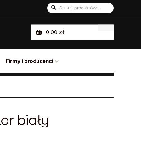
Szukaj:
Szukaj
0,00
zł
Firmy i producenci
sklepie
Odstąpienie od umowy
or biały