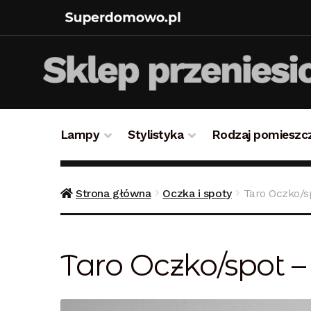
Lampy
Stylistyka
Rodzaj pomieszc
Strona główna
Bezpieczne zakupy
Blog
Kon
Strona główna
Oczka i spoty
Taro Oczko/sp
Polityka prywatności
Polityka rabatowa
Reg
Taro Oczko/spot –