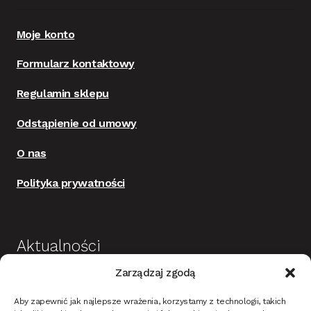
Moje konto
Formularz kontaktowy
Regulamin sklepu
Odstąpienie od umowy
O nas
Polityka prywatności
Aktualności
Zarządzaj zgodą
Budowa i wykończenie domu jako dobra
Aby zapewnić jak najlepsze wrażenia, korzystamy z technologii, takich