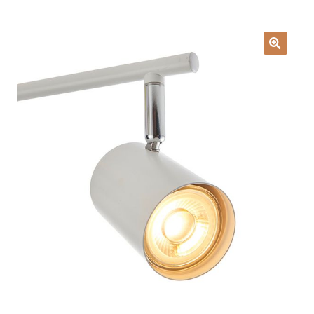
Lampy i oświetlenie
Moje konto
O firmie i sklepie
Odstąpienie od umowy
Polityka prywatności
Polityka rabatowa
Regulamin
Zamówienie