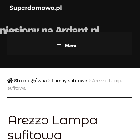
Menu
Strona główna
Bezpieczne zakupy
Strona główna
Lampy sufitowe
Arezzo Lampa
sufitowa
Blog
Kontakt
Arezzo Lampa
Koszyk
sufitowa