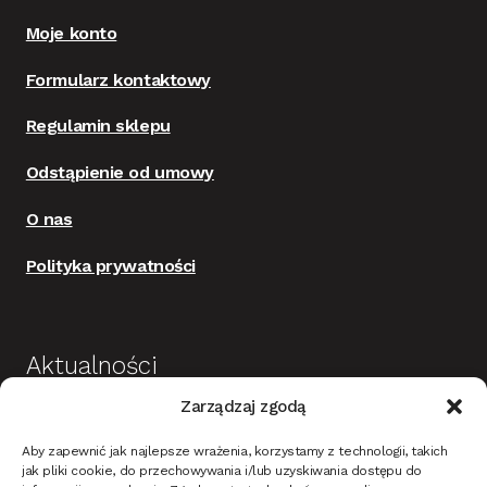
Moje konto
Formularz kontaktowy
Regulamin sklepu
Odstąpienie od umowy
O nas
Polityka prywatności
Aktualności
Zarządzaj zgodą
Budowa i wykończenie domu jako dobra
Aby zapewnić jak najlepsze wrażenia, korzystamy z technologii, takich
inwestycja
jak pliki cookie, do przechowywania i/lub uzyskiwania dostępu do