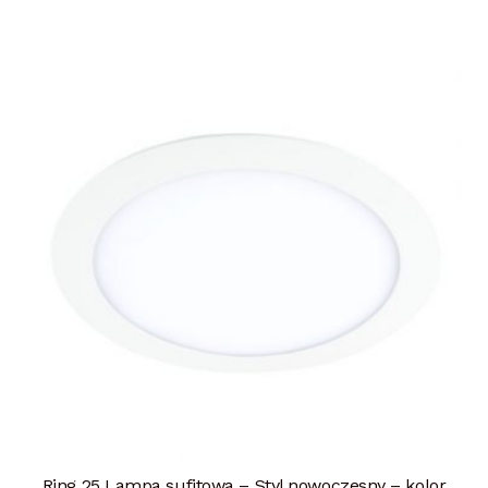
Ring 25 Lampa sufitowa – Styl nowoczesny – kolor