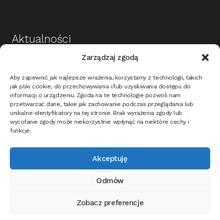
Aktualności
Zarządzaj zgodą
Budowa i wykończenie domu jako dobra
Aby zapewnić jak najlepsze wrażenia, korzystamy z technologii, takich
inwestycja
jak pliki cookie, do przechowywania i/lub uzyskiwania dostępu do
informacji o urządzeniu. Zgoda na te technologie pozwoli nam
Mieszkanie w stylu nowoczesnym – na co
przetwarzać dane, takie jak zachowanie podczas przeglądania lub
unikalne identyfikatory na tej stronie. Brak wyrażenia zgody lub
zwrócić uwagę?
wycofanie zgody może niekorzystnie wpłynąć na niektóre cechy i
Oświetlenie ciemnych ścian i tapet w korytarzu –
funkcje.
jak dobrać?
Akceptuję
Jak oświetlić dom i ogród na Święta Bożego
narodzenia?
Odmów
Jak wybrać drzwi wewnętrzne do mieszkania lub
domu?
Zobacz preferencje
Ta strona korzysta z ciasteczek, aby świadczyć usługi na najwyższym
0
poziomie. Dalsze korzystanie ze strony oznacza, że zgadzasz się na ich