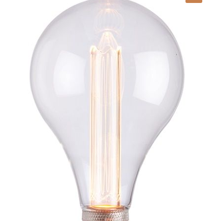
Lampy i oświetlenie
Moje konto
O firmie i sklepie
Odstąpienie od umowy
Polityka prywatności
Polityka rabatowa
Regulamin
Zamówienie