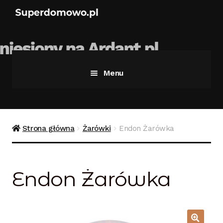
Menu
Strona główna
Bezpieczne zakupy
Strona główna
Żarówki
Endon Żarówka
Blog
Endon Żarówka
Kontakt
Koszyk