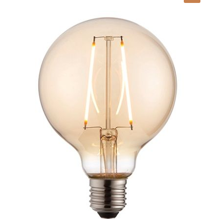
Lampy i oświetlenie
Moje konto
O firmie i sklepie
Odstąpienie od umowy
Polityka prywatności
Polityka rabatowa
Regulamin
Zamówienie