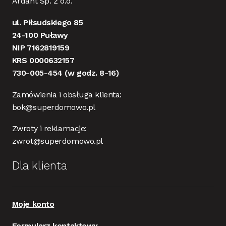
Ardant Sp. z o.o.
ul. Piłsudskiego 85
24-100 Puławy
NIP 7162819159
KRS 0000632157
730-005-454
(w godz. 8-16)
Zamówienia i obsługa klienta:
bok@superdomowo.pl
Zwroty i reklamacje:
zwrot@superdomowo.pl
Dla klienta
Moje konto
Formularz kontaktowy