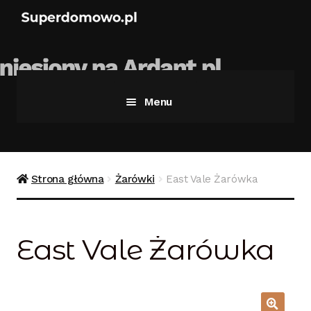
Menu
Strona główna
Bezpieczne zakupy
Strona główna
Żarówki
East Vale Żarówka
Blog
East Vale Żarówka
Kontakt
Koszyk