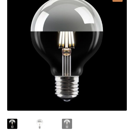
Lampy i oświetlenie
Moje konto
O firmie i sklepie
Odstąpienie od umowy
Polityka prywatności
Polityka rabatowa
Regulamin
Zamówienie