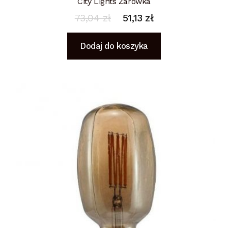
City Lights Żarówka
73,04
zł
51,13
zł
Dodaj do koszyka