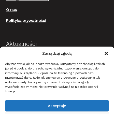
O nas
Polityka prywatności
Aktualności
Zarządzaj zgodą
Budowa i wykończenie domu jako dobra
Aby zapewnić jak najlepsze wrażenia, korzystamy z technologii, takich
inwestycja
jak pliki cookie, do przechowywania i/lub uzyskiwania dostępu do
informacji o urządzeniu. Zgoda na te technologie pozwoli nam
Mieszkanie w stylu nowoczesnym – na co
przetwarzać dane, takie jak zachowanie podczas przeglądania lub
unikalne identyfikatory na tej stronie. Brak wyrażenia zgody lub
zwrócić uwagę?
wycofanie zgody może niekorzystnie wpłynąć na niektóre cechy i
Oświetlenie ciemnych ścian i tapet w korytarzu –
funkcje.
jak dobrać?
Akceptuję
Jak oświetlić dom i ogród na Święta Bożego
narodzenia?