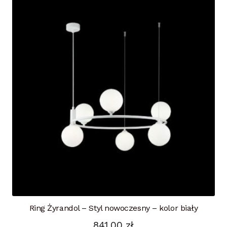
Ring Żyrandol – Styl nowoczesny – kolor biały
841,00
zł