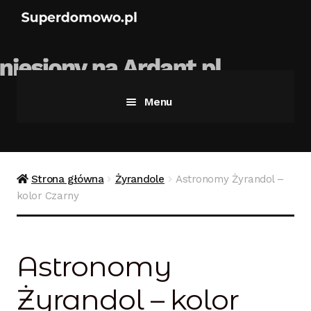
Menu
Strona główna
Bezpieczne zakupy
Strona główna
Żyrandole
Astronomy Żyrandol –
kolor Czarny
Blog
Kontakt
Astronomy
Koszyk
Żyrandol – kolor