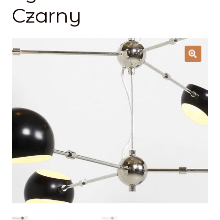
Lampy i oświetlenie
Czarny
Moje konto
O firmie i sklepie
Odstąpienie od umowy
Polityka prywatności
Polityka rabatowa
Regulamin
Zamówienie