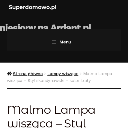
Menu
Strona główna
Bezpieczne zakupy
Strona główna
Lampy wiszące
Malmo Lampa
wisząca – Styl skandynawski – kolor biały
Blog
Kontakt
Malmo Lampa
Koszyk
wisząca – Styl