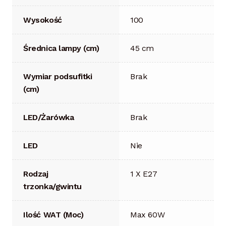
Wysokość
100
Średnica lampy (cm)
45 cm
Wymiar podsufitki
Brak
(cm)
LED/Żarówka
Brak
LED
Nie
Rodzaj
1 X E27
trzonka/gwintu
Ilość WAT (Moc)
Max 60W