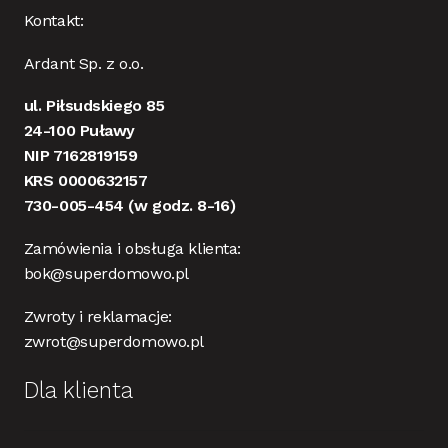
Kontakt:
Ardant Sp. z o.o.
ul. Piłsudskiego 85
24-100 Puławy
NIP 7162819159
KRS 0000632157
730-005-454
(w godz. 8-16)
Zamówienia i obsługa klienta:
bok@superdomowo.pl
Zwroty i reklamacje:
zwrot@superdomowo.pl
Dla klienta