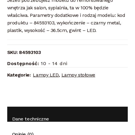
Jeżeli potrzebujesz modelu do remontowanego
wnętrza jak salon, sypialnia, ta w 100% będzie
właściwa. Parametry dodatkowe i rodzaj modelu: kod
produktu – 84593103, wykończenie – czarny metal,
plastik, wysokość – 36.5cm, gwint – LED.
SKU:
84593103
Dostępność:
10 - 14 dni
Kategorie:
Lampy LED
,
Lampy stołowe
Dane techniczne
Opinie (0)