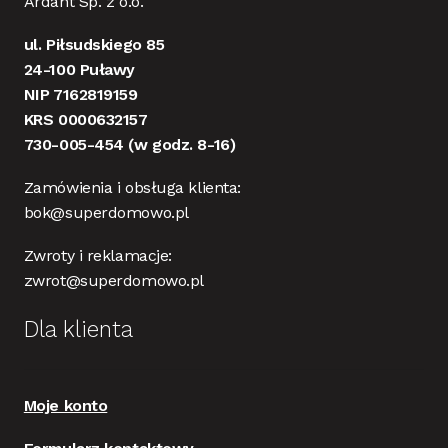
Ardant Sp. z o.o.
ul. Piłsudskiego 85
24-100 Puławy
NIP 7162819159
KRS 0000632157
730-005-454
(w godz. 8-16)
Zamówienia i obsługa klienta:
bok@superdomowo.pl
Zwroty i reklamacje:
zwrot@superdomowo.pl
Dla klienta
Moje konto