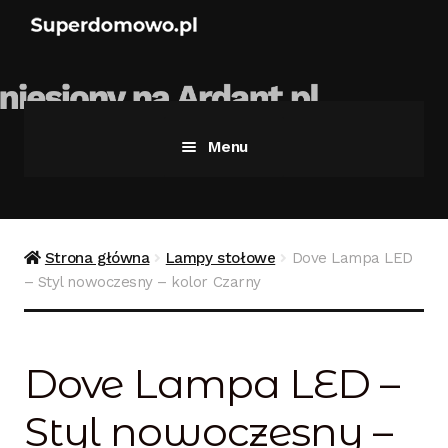
Menu
Strona główna
Bezpieczne zakupy
Strona główna
Lampy stołowe
Dove Lampa LED
– Styl nowoczesny – kolor Czarny
Blog
Kontakt
Dove Lampa LED –
Koszyk
Styl nowoczesny –