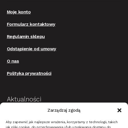
Moje konto
Formularz kontaktowy
Regulamin sklepu
Odstąpienie od umowy
O nas
Polityka prywatności
Aktualności
Zarządzaj zgodą
Budowa i wykończenie domu jako dobra
Aby zapewnić jak najlepsze wrażenia, korzystamy z technologii, takich
inwestycja
jak pliki cookie, do przechowywania i/lub uzyskiwania dostępu do