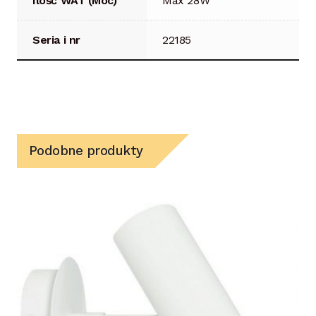
Ilość WAT (Moc)
Max 28W
Seria i nr
22185
Podobne produkty