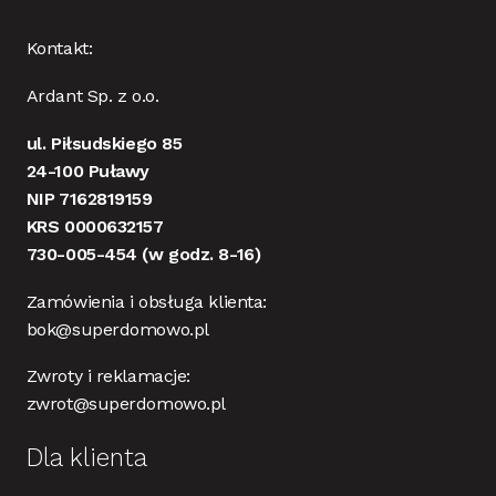
Kontakt:
Ardant Sp. z o.o.
ul. Piłsudskiego 85
24-100 Puławy
NIP 7162819159
KRS 0000632157
730-005-454
(w godz. 8-16)
Zamówienia i obsługa klienta:
bok@superdomowo.pl
Zwroty i reklamacje:
zwrot@superdomowo.pl
Dla klienta