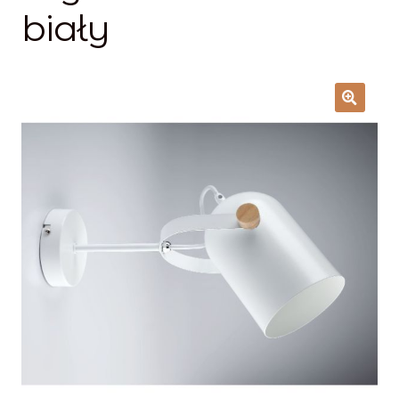
Lampy i oświetlenie
biały
Moje konto
O firmie i sklepie
Odstąpienie od umowy
Polityka prywatności
Polityka rabatowa
Regulamin
Zamówienie