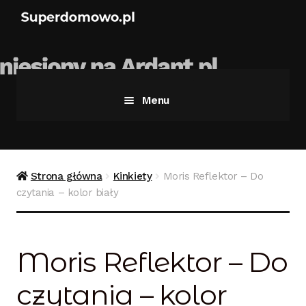
Menu
Strona główna
Bezpieczne zakupy
Strona główna
Kinkiety
Moris Reflektor – Do
czytania – kolor biały
Blog
Kontakt
Moris Reflektor – Do
Koszyk
czytania – kolor