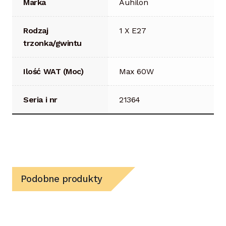
Marka
Auhilon
Rodzaj
1 X E27
trzonka/gwintu
Ilość WAT (Moc)
Max 60W
Seria i nr
21364
Podobne produkty