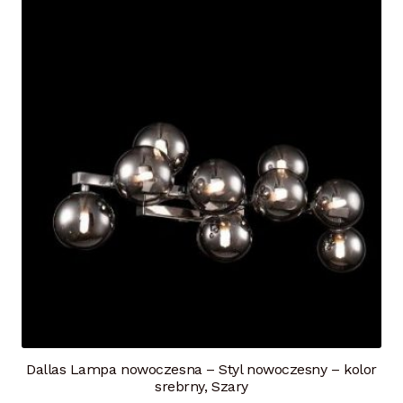
Dallas Lampa nowoczesna – Styl nowoczesny – kolor
srebrny, Szary