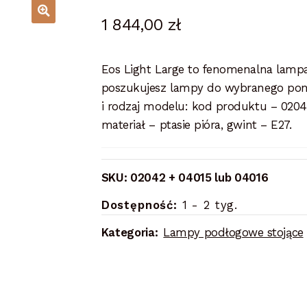
1 844,00
zł
Eos Light Large to fenomenalna lam
poszukujesz lampy do wybranego pomi
i rodzaj modelu: kod produktu – 0204
materiał – ptasie pióra, gwint – E27.
SKU:
02042 + 04015 lub 04016
Dostępność:
1 - 2 tyg.
Kategoria:
Lampy podłogowe stojące