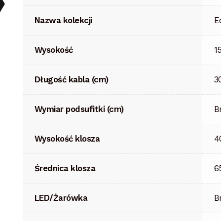
Nazwa kolekcji
E
Wysokość
1
Długość kabla (cm)
3
Wymiar podsufitki (cm)
B
Wysokość klosza
4
Średnica klosza
6
LED/Żarówka
B