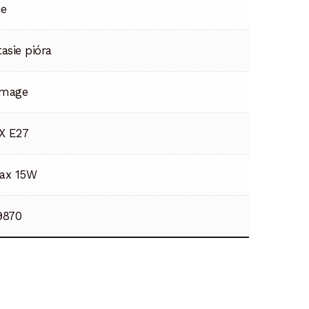
ie
tasie pióra
mage
 X E27
ax 15W
9870