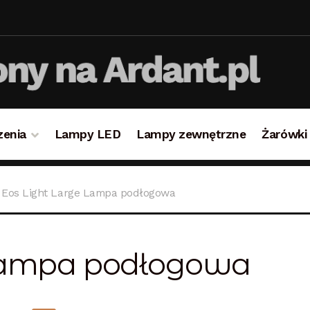
zenia
Lampy LED
Lampy zewnętrzne
Żarówki
takt
Koszyk
Lampy i oświetlenie
Moje konto
O firmie i 
Eos Light Large Lampa podłogowa
ulamin
Zamówienie
 Lampa podłogowa