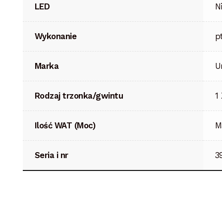
LED
N
Wykonanie
p
Marka
U
Rodzaj trzonka/gwintu
1
Ilość WAT (Moc)
M
Seria i nr
3