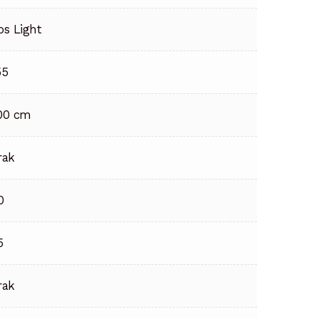
os Light
55
00 cm
rak
0
5
rak