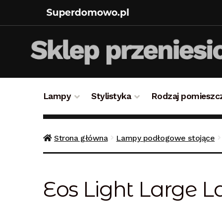
Lampy
Stylistyka
Rodzaj pomieszc
Strona główna
Bezpieczne zakupy
Blog
Kon
Strona główna
Lampy podłogowe stojące
Polityka prywatności
Polityka rabatowa
Reg
Eos Light Large