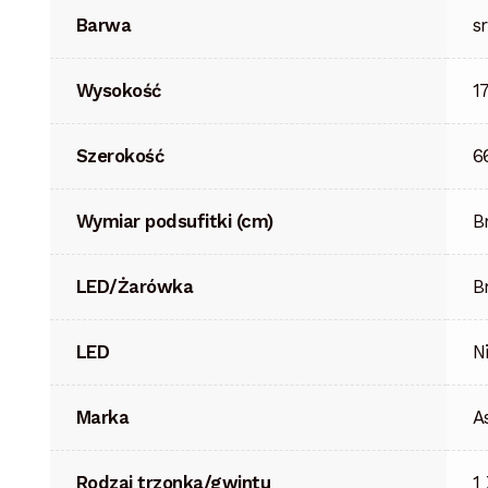
Barwa
s
Wysokość
1
Szerokość
6
Wymiar podsufitki (cm)
B
LED/Żarówka
B
LED
N
Marka
A
Rodzaj trzonka/gwintu
1