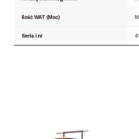
Ilość WAT (Moc)
M
Seria i nr
4