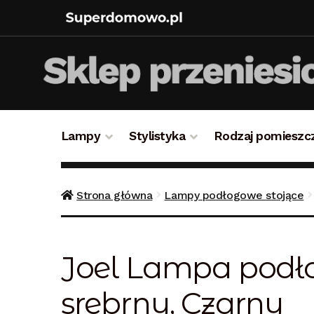
Lampy
Stylistyka
Rodzaj pomieszc
Strona główna
Bezpieczne zakupy
Blog
Kon
Strona główna
Lampy podłogowe stojące
Polityka prywatności
Polityka rabatowa
Reg
Joel Lampa podło
srebrny, Czarny