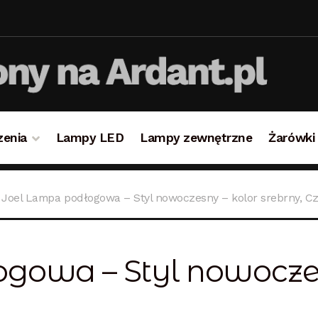
zenia
Lampy LED
Lampy zewnętrzne
Żarówki
takt
Koszyk
Lampy i oświetlenie
Moje konto
O firmie i 
Joel Lampa podłogowa – Styl nowoczesny – kolor srebrny, C
ulamin
Zamówienie
gowa – Styl nowoczes