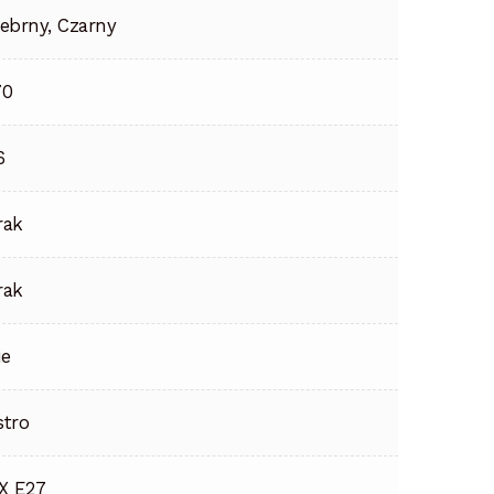
rebrny, Czarny
70
6
rak
rak
ie
stro
 X E27