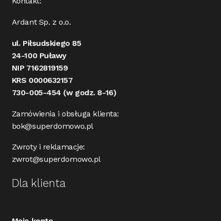
Kontakt:
Ardant Sp. z o.o.
ul. Piłsudskiego 85
24-100 Puławy
NIP 7162819159
KRS 0000632157
730-005-454
(w godz. 8-16)
Zamówienia i obsługa klienta:
bok@superdomowo.pl
Zwroty i reklamacje:
zwrot@superdomowo.pl
Dla klienta
Moje konto