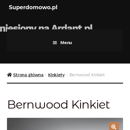
Menu
Strona główna
Bezpieczne zakupy
Strona główna
Kinkiety
Bernwood Kinkiet
Blog
Bernwood Kinkiet
Kontakt
Koszyk