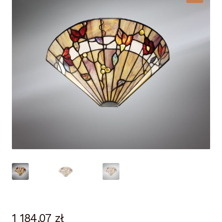
Lampy i oświetlenie
Moje konto
O firmie i sklepie
Odstąpienie od umowy
Polityka prywatności
Polityka rabatowa
Regulamin
Zamówienie
1 184,07
zł