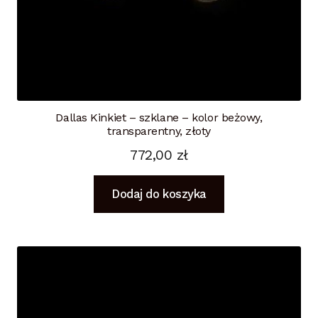
Dallas Kinkiet – szklane – kolor beżowy,
transparentny, złoty
772,00
zł
Dodaj do koszyka