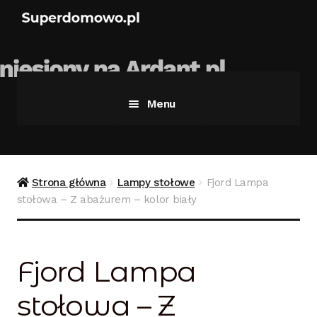
Menu
Strona główna
Bezpieczne zakupy
Strona główna
Lampy stołowe
Fjord Lampa
stołowa – Z abażurem – kolor biały
Blog
Kontakt
Fjord Lampa
Koszyk
stołowa – Z