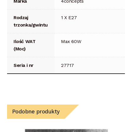
Marka
4concepts
Rodzaj
1 X E27
trzonka/gwintu
Ilość WAT
Max 60W
(Moc)
Seria i nr
27717
Podobne produkty