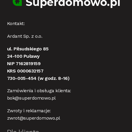
Kontakt:
Ardant Sp. z o.o.
ul. Piłsudskiego 85
24-100 Puławy
NIP 7162819159
KRS 0000632157
730-005-454
(w godz. 8-16)
Zamówienia i obsługa klienta:
bok@superdomowo.pl
Zwroty i reklamacje:
zwrot@superdomowo.pl