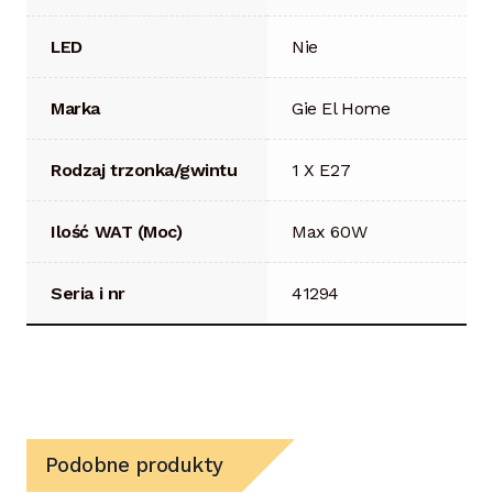
LED
Nie
Marka
Gie El Home
Rodzaj trzonka/gwintu
1 X E27
Ilość WAT (Moc)
Max 60W
Seria i nr
41294
Podobne produkty