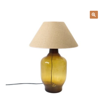
Lampy i oświetlenie
Moje konto
O firmie i sklepie
Odstąpienie od umowy
Polityka prywatności
Polityka rabatowa
Regulamin
Zamówienie