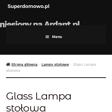
Menu
Strona główna
Bezpieczne zakupy
Strona główna
Lampy stołowe
Glass Lampa
stołowa
Blog
Kontakt
Glass Lampa
Koszyk
stołowa