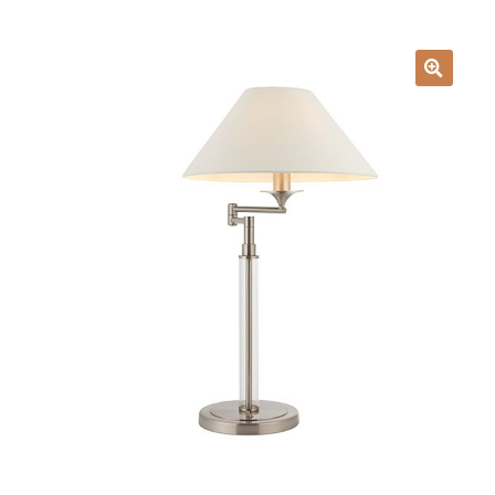
Lampy i oświetlenie
Moje konto
O firmie i sklepie
Odstąpienie od umowy
Polityka prywatności
Polityka rabatowa
Regulamin
Zamówienie