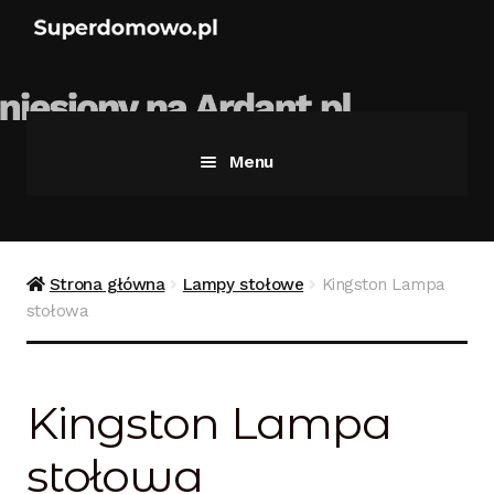
Menu
Strona główna
Bezpieczne zakupy
Strona główna
Lampy stołowe
Kingston Lampa
stołowa
Blog
Kontakt
Kingston Lampa
Koszyk
stołowa