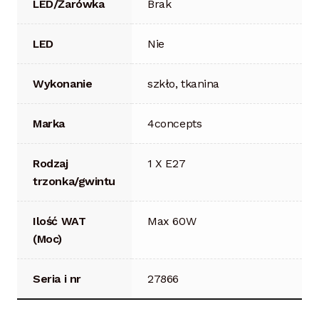
LED/Żarówka
Brak
LED
Nie
Wykonanie
szkło, tkanina
Marka
4concepts
Rodzaj
1 X E27
trzonka/gwintu
Ilość WAT
Max 60W
(Moc)
Seria i nr
27866