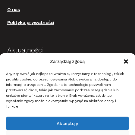
O nas
Polityka prywatności
Aktualności
Zarządzaj zgodą
Budowa i wykończenie domu jako dobra
Aby zapewnić jak najlepsze wrażenia, korzystamy z technologii, takich
inwestycja
jak pliki cookie, do przechowywania i/lub uzyskiwania dostępu do
informacji o urządzeniu. Zgoda na te technologie pozwoli nam
Mieszkanie w stylu nowoczesnym – na co
przetwarzać dane, takie jak zachowanie podczas przeglądania lub
zwrócić uwagę?
unikalne identyfikatory na tej stronie. Brak wyrażenia zgody lub
wycofanie zgody może niekorzystnie wpłynąć na niektóre cechy i
Oświetlenie ciemnych ścian i tapet w korytarzu –
funkcje.
jak dobrać?
Akceptuję
Jak oświetlić dom i ogród na Święta Bożego
narodzenia?