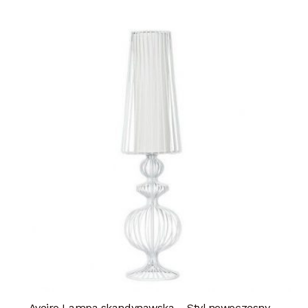
Aveiro Lampa skandynawska – Styl nowoczesny –