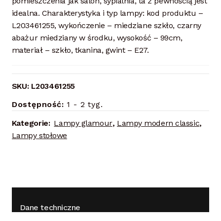
pomieszczenia jak salon, sypialnia, ta z pewnością jest
idealna. Charakterystyka i typ lampy: kod produktu –
L203461255, wykończenie – miedziane szkło, czarny
abażur miedziany w środku, wysokość – 99cm,
materiał – szkło, tkanina, gwint – E27.
SKU:
L203461255
Dostępność:
1 - 2 tyg.
Kategorie:
Lampy glamour
,
Lampy modern classic
,
Lampy stołowe
Dane techniczne