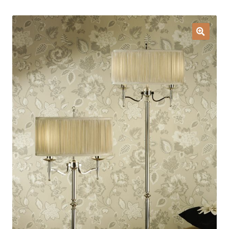
Lampy i oświetlenie
Moje konto
O firmie i sklepie
Odstąpienie od umowy
Polityka prywatności
Polityka rabatowa
Regulamin
Zamówienie