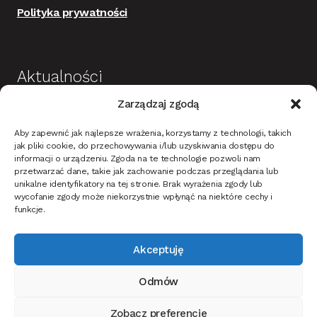
Polityka prywatności
Aktualności
Zarządzaj zgodą
Budowa i wykończenie domu jako dobra
Aby zapewnić jak najlepsze wrażenia, korzystamy z technologii, takich
inwestycja
jak pliki cookie, do przechowywania i/lub uzyskiwania dostępu do
informacji o urządzeniu. Zgoda na te technologie pozwoli nam
Mieszkanie w stylu nowoczesnym – na co
przetwarzać dane, takie jak zachowanie podczas przeglądania lub
zwrócić uwagę?
unikalne identyfikatory na tej stronie. Brak wyrażenia zgody lub
wycofanie zgody może niekorzystnie wpłynąć na niektóre cechy i
Oświetlenie ciemnych ścian i tapet w korytarzu –
funkcje.
jak dobrać?
Akceptuję
Jak oświetlić dom i ogród na Święta Bożego
narodzenia?
Odmów
Jak wybrać drzwi wewnętrzne do mieszkania lub
domu?
Zobacz preferencje
Ta strona korzysta z ciasteczek, aby świadczyć usługi na najwyższym