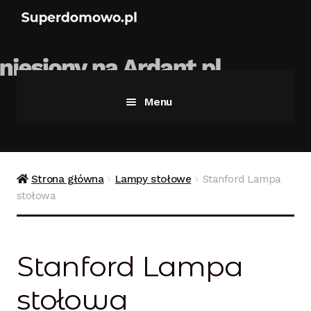
Menu
Strona główna
Bezpieczne zakupy
Strona główna
Lampy stołowe
Stanford Lampa
stołowa
Blog
Kontakt
Stanford Lampa
Koszyk
stołowa