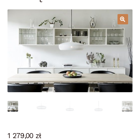
Lampy i oświetlenie
Moje konto
O firmie i sklepie
Odstąpienie od umowy
Polityka prywatności
Polityka rabatowa
Regulamin
Zamówienie
1 279,00
zł