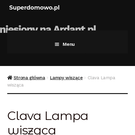
Menu
Strona główna
Bezpieczne zakupy
Strona główna
Lampy wiszące
Clava Lampa
wisząca
Blog
Kontakt
Clava Lampa
Koszyk
wisząca