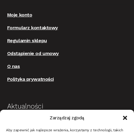
Moje konto
Formularz kontaktowy
Regulamin sklepu
Odstąpienie od umowy
O nas
Polityka prywatności
Aktualności
Zarządzaj zgodą
Budowa i wykończenie domu jako dobra
Aby zapewnić jak najlepsze wrażenia, korzystamy z technologii, takich