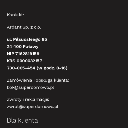
Kontakt:
Ardant Sp. z o.o.
ul. Piłsudskiego 85
24-100 Puławy
NIP 7162819159
KRS 0000632157
730-005-454
(w godz. 8-16)
Zamówienia i obsługa klienta:
bok@superdomowo.pl
Zwroty i reklamacje:
zwrot@superdomowo.pl
Dla klienta