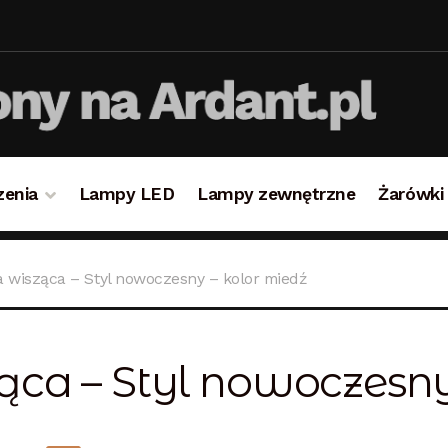
zenia
Lampy LED
Lampy zewnętrzne
Żarówki
takt
Koszyk
Lampy i oświetlenie
Moje konto
O firmie i 
 wisząca – Styl nowoczesny – kolor miedź
ulamin
Zamówienie
ca – Styl nowoczesny