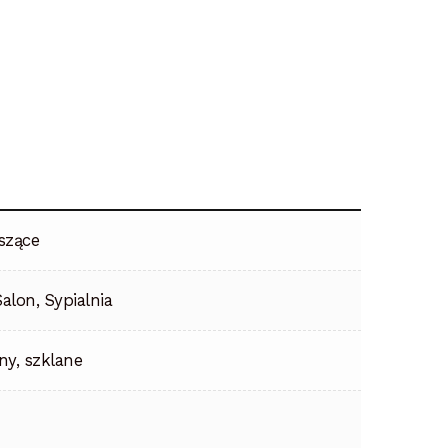
szące
alon, Sypialnia
y, szklane