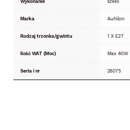
Wykonanie
szkło
Marka
Auhilon
Rodzaj trzonka/gwintu
1 X E27
Ilość WAT (Moc)
Max 40W
Seria i nr
28075