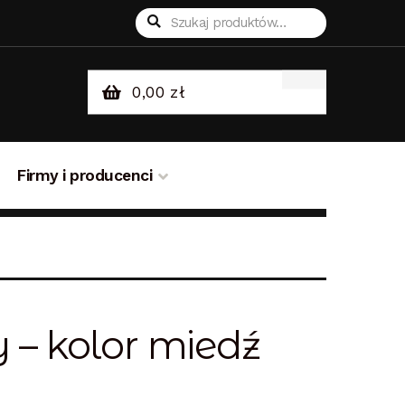
Szukaj:
Szukaj
0,00
zł
Firmy i producenci
sklepie
Odstąpienie od umowy
 – kolor miedź