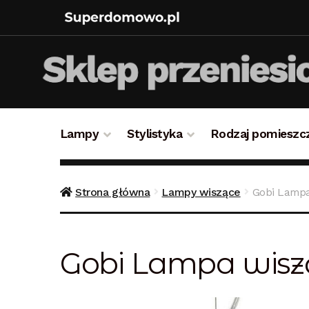
Lampy
Stylistyka
Rodzaj pomieszc
Strona główna
Bezpieczne zakupy
Blog
Kon
Strona główna
Lampy wiszące
Gobi Lampa
Polityka prywatności
Polityka rabatowa
Reg
Gobi Lampa wiszą