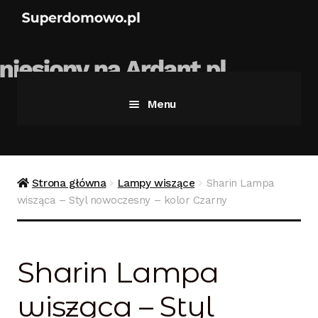
Menu
Strona główna
Bezpieczne zakupy
Strona główna
Lampy wiszące
Sharin Lampa
wisząca – Styl nowoczesny – kolor Czarny
Blog
Kontakt
Sharin Lampa
Koszyk
wisząca – Styl