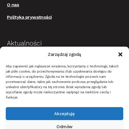
O nas
Polityka prywatności
Aktualności
Zarządzaj zgodą
Budowa i wykończenie domu jako dobra
Aby zapewnić jak najlepsze wrażenia, korzystamy z technologii, takich
inwestycja
jak pliki cookie, do przechowywania i/lub uzyskiwania dostępu do
informacji o urządzeniu. Zgoda na te technologie pozwoli nam
Mieszkanie w stylu nowoczesnym – na co
przetwarzać dane, takie jak zachowanie podczas przeglądania lub
zwrócić uwagę?
unikalne identyfikatory na tej stronie. Brak wyrażenia zgody lub
wycofanie zgody może niekorzystnie wpłynąć na niektóre cechy i
Oświetlenie ciemnych ścian i tapet w korytarzu –
funkcje.
jak dobrać?
Akceptuję
Jak oświetlić dom i ogród na Święta Bożego
narodzenia?
Odmów