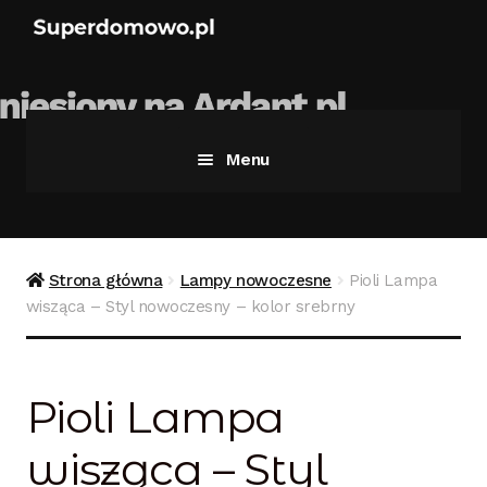
Menu
Strona główna
Bezpieczne zakupy
Strona główna
Lampy nowoczesne
Pioli Lampa
wisząca – Styl nowoczesny – kolor srebrny
Blog
Kontakt
Pioli Lampa
Koszyk
wisząca – Styl