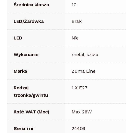
Średnica klosza
10
LED/Żarówka
Brak
LED
Nie
Wykonanie
metal, szkło
Marka
Zuma Line
Rodzaj
1 X E27
trzonka/gwintu
Ilość WAT (Moc)
Max 26W
Seria i nr
24409