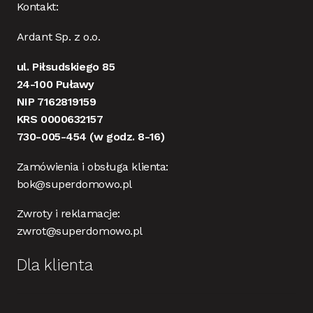
Kontakt:
Ardant Sp. z o.o.
ul. Piłsudskiego 85
24-100 Puławy
NIP 7162819159
KRS 0000632157
730-005-454
(w godz. 8-16)
Zamówienia i obsługa klienta:
bok@superdomowo.pl
Zwroty i reklamacje:
zwrot@superdomowo.pl
Dla klienta