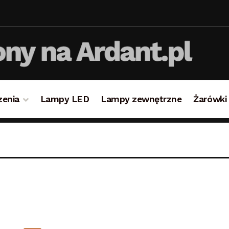
zenia
Lampy LED
Lampy zewnętrzne
Żarówki
takt
Koszyk
Lampy i oświetlenie
Moje konto
O firmie i 
ulamin
Zamówienie