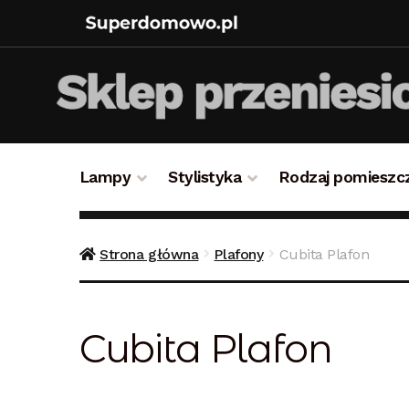
Lampy
Stylistyka
Rodzaj pomieszc
Strona główna
Bezpieczne zakupy
Blog
Kon
Strona główna
Plafony
Cubita Plafon
Polityka prywatności
Polityka rabatowa
Reg
Cubita Plafon