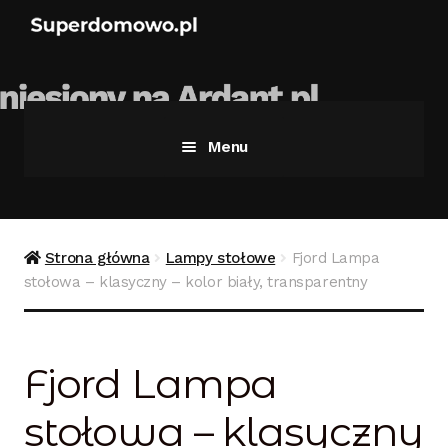
Menu
Strona główna
Bezpieczne zakupy
Strona główna
Lampy stołowe
Fjord Lampa
stołowa – klasyczny – kolor biały, transparentny
Blog
Kontakt
Fjord Lampa
Koszyk
stołowa – klasyczny