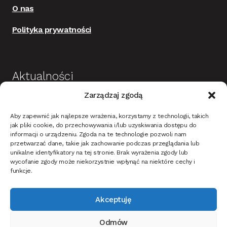
O nas
Polityka prywatności
Aktualności
Zarządzaj zgodą
Budowa i wykończenie domu jako dobra
Aby zapewnić jak najlepsze wrażenia, korzystamy z technologii, takich
inwestycja
jak pliki cookie, do przechowywania i/lub uzyskiwania dostępu do
informacji o urządzeniu. Zgoda na te technologie pozwoli nam
Mieszkanie w stylu nowoczesnym – na co
przetwarzać dane, takie jak zachowanie podczas przeglądania lub
unikalne identyfikatory na tej stronie. Brak wyrażenia zgody lub
zwrócić uwagę?
wycofanie zgody może niekorzystnie wpłynąć na niektóre cechy i
Oświetlenie ciemnych ścian i tapet w korytarzu –
funkcje.
jak dobrać?
Akceptuję
Jak oświetlić dom i ogród na Święta Bożego
narodzenia?
Odmów