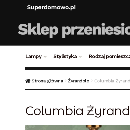
Lampy
Stylistyka
Rodzaj pomieszc
Strona główna
Bezpieczne zakupy
Blog
Kon
Strona główna
Żyrandole
Columbia Żyrand
Polityka prywatności
Polityka rabatowa
Reg
Columbia Żyrand