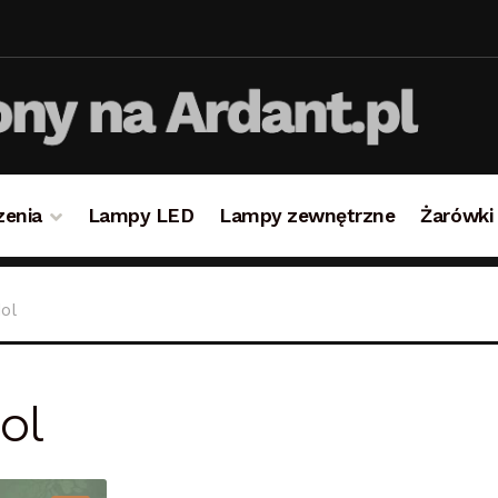
zenia
Lampy LED
Lampy zewnętrzne
Żarówki
takt
Koszyk
Lampy i oświetlenie
Moje konto
O firmie i 
ol
ulamin
Zamówienie
ol